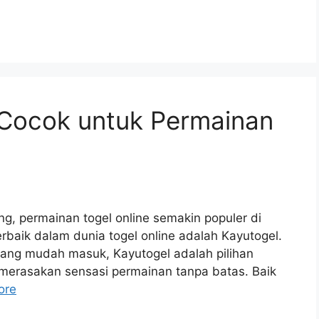
 Cocok untuk Permainan
ng, permainan togel online semakin populer di
erbaik dalam dunia togel online adalah Kayutogel.
yang mudah masuk, Kayutogel adalah pilihan
n merasakan sensasi permainan tanpa batas. Baik
ore