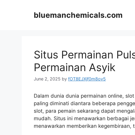
Skip
to
bluemanchemicals.com
content
Situs Permainan Pu
Permainan Asyik
June 2, 2025
by
fOT8EJXjf0m8ov5
Dalam dunia dunia permainan online, slot 
paling diminati diantara beberapa pengge
slot, para pemain sekarang dapat mengala
mudah. Situs ini menawarkan berbagai je
menawarkan memberikan kegembiraan, te