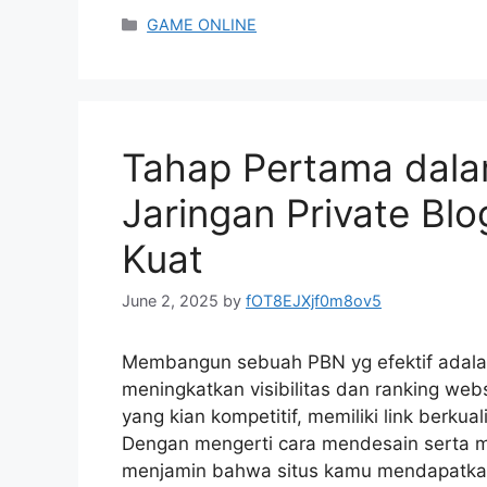
Categories
GAME ONLINE
Tahap Pertama dal
Jaringan Private Bl
Kuat
June 2, 2025
by
fOT8EJXjf0m8ov5
Membangun sebuah PBN yg efektif adalah
meningkatkan visibilitas dan ranking web
yang kian kompetitif, memiliki link berkua
Dengan mengerti cara mendesain serta m
menjamin bahwa situs kamu mendapatka