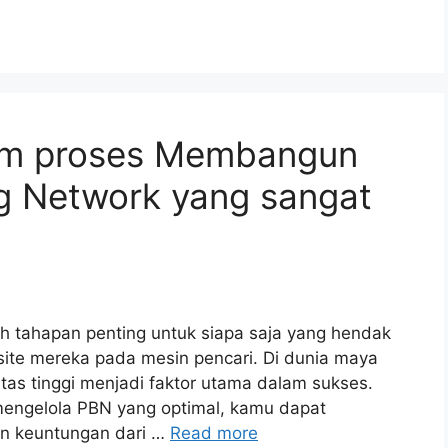
am proses Membangun
og Network yang sangat
 tahapan penting untuk siapa saja yang hendak
site mereka pada mesin pencari. Di dunia maya
litas tinggi menjadi faktor utama dalam sukses.
engelola PBN yang optimal, kamu dapat
n keuntungan dari …
Read more