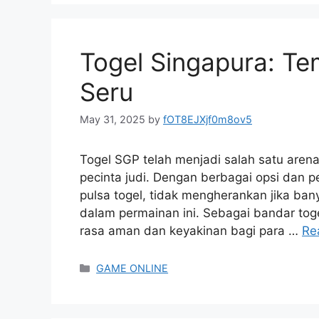
Togel Singapura: Te
Seru
May 31, 2025
by
fOT8EJXjf0m8ov5
Togel SGP telah menjadi salah satu aren
pecinta judi. Dengan berbagai opsi dan 
pulsa togel, tidak mengherankan jika ba
dalam permainan ini. Sebagai bandar tog
rasa aman dan keyakinan bagi para …
Re
Categories
GAME ONLINE