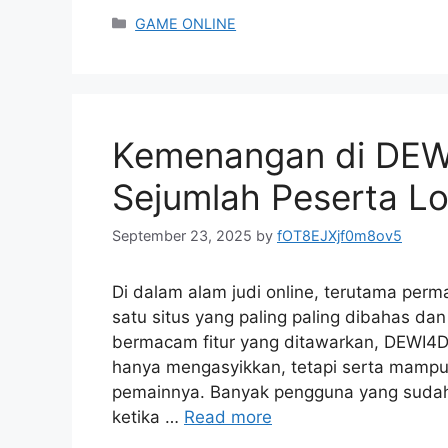
Categories
GAME ONLINE
Kemenangan di DEWI
Sejumlah Peserta Lo
September 23, 2025
by
fOT8EJXjf0m8ov5
Di dalam alam judi online, terutama perm
satu situs yang paling paling dibahas 
bermacam fitur yang ditawarkan, DEWI4
hanya mengasyikkan, tetapi serta mam
pemainnya. Banyak pengguna yang sudah 
ketika …
Read more