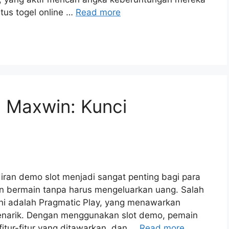
itus togel online …
Read more
 Maxwin: Kunci
iran demo slot menjadi sangat penting bagi para
n bermain tanpa harus mengeluarkan uang. Salah
ini adalah Pragmatic Play, yang menawarkan
enarik. Dengan menggunakan slot demo, pemain
fitur-fitur yang ditawarkan, dan …
Read more