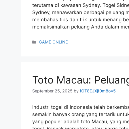
terutama di kawasan Sydney. Togel Sidne
Sydney, menawarkan berbagai peluang men
membahas tips dan trik untuk menang bes
memaksimalkan peluang Anda dalam m
Categories
GAME ONLINE
Toto Macau: Peluang
September 25, 2025
by
fOT8EJXjf0m8ov5
Industri togel di Indonesia telah berkem
semakin banyak orang yang tertarik unt
yang populer adalah toto Macau, yang m
togel. Banyak wargatoto, atau warga tot