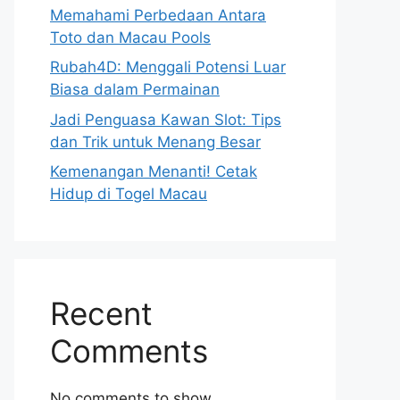
Memahami Perbedaan Antara
Toto dan Macau Pools
Rubah4D: Menggali Potensi Luar
Biasa dalam Permainan
Jadi Penguasa Kawan Slot: Tips
dan Trik untuk Menang Besar
Kemenangan Menanti! Cetak
Hidup di Togel Macau
Recent
Comments
No comments to show.