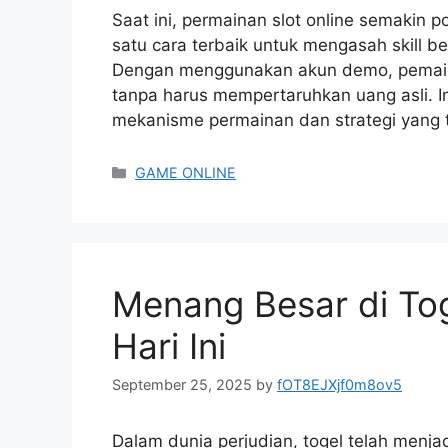
Saat ini, permainan slot online semakin po
satu cara terbaik untuk mengasah skill 
Dengan menggunakan akun demo, pemain 
tanpa harus mempertaruhkan uang asli.
mekanisme permainan dan strategi yang 
Categories
GAME ONLINE
Menang Besar di Tog
Hari Ini
September 25, 2025
by
fOT8EJXjf0m8ov5
Dalam dunia perjudian, togel telah menja