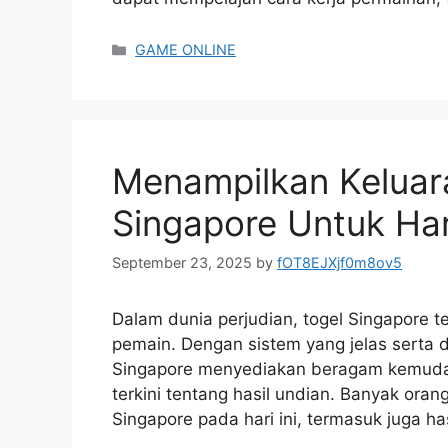
Categories
GAME ONLINE
Menampilkan Keluar
Singapore Untuk Hari
September 23, 2025
by
fOT8EJXjf0m8ov5
Dalam dunia perjudian, togel Singapore te
pemain. Dengan sistem yang jelas serta 
Singapore menyediakan beragam kemuda
terkini tentang hasil undian. Banyak oran
Singapore pada hari ini, termasuk juga h