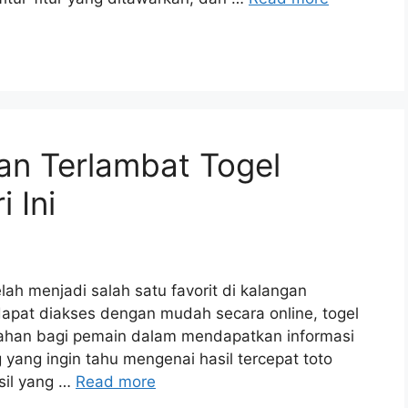
an Terlambat Togel
 Ini
lah menjadi salah satu favorit di kalangan
dapat diakses dengan mudah secara online, togel
han bagi pemain dalam mendapatkan informasi
g yang ingin tahu mengenai hasil tercepat toto
asil yang …
Read more