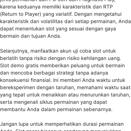
karena keduanya memiliki karakteristik dan RTP
(Return to Player) yang variatif. Dengan mengetahui
karakteristik dan volatilitas dari setiap permainan, Anda
dapat menentukan slot yang sesuai dengan gaya
bermain dan tujuan Anda.
Selanjutnya, manfaatkan akun uji coba slot untuk
berlatih tanpa risiko dengan risiko kehilangan uang.
Slot demo gratis memberikan peluang untuk bermain
dan mencoba berbagai strategi tanpa adanya
konsekuensi finansial. Ini memberi Anda waktu untuk
bereksperimen dengan taruhan, memahami waktu saat
yang tepat untuk menaikkan atau menurunkan taruhan,
serta mengenali siklus permainan yang dapat
membantu Anda dalam permainan sebenarnya.
Jangan lupa untuk memperhatikan durasi permainan