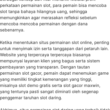
perkataan permainan slot, para pemain bisa mencoba
slot tanpa bahaya hilangnya uang, sehingga
memungkinkan agar merasakan refleksi sebelum
mencoba mencoba permainan dengan dana
sebenarnya.
Ketika menentukan situs permainan slot online, penting
untuk menyimak izin serta tanggapan dari petaruh lain.
Website yang terpercaya terpercaya biasanya
mempunyai layanan klien yang bagus serta sistem
pembayaran yang transparan. Dengan tautan
permainan slot gacor, pemain dapat menemukan game
yang memiliki tingkat kemenangan yang tinggi,
misalnya slot demo gratis serta slot gacor maxwin,
yang tentunya pasti sangat diminati oleh segenap
penggemar taruhan slot daring.