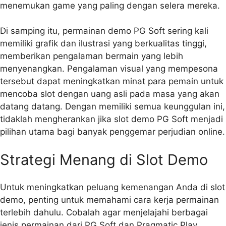
menemukan game yang paling dengan selera mereka.
Di samping itu, permainan demo PG Soft sering kali
memiliki grafik dan ilustrasi yang berkualitas tinggi,
memberikan pengalaman bermain yang lebih
menyenangkan. Pengalaman visual yang mempesona
tersebut dapat meningkatkan minat para pemain untuk
mencoba slot dengan uang asli pada masa yang akan
datang datang. Dengan memiliki semua keunggulan ini,
tidaklah mengherankan jika slot demo PG Soft menjadi
pilihan utama bagi banyak penggemar perjudian online.
Strategi Menang di Slot Demo
Untuk meningkatkan peluang kemenangan Anda di slot
demo, penting untuk memahami cara kerja permainan
terlebih dahulu. Cobalah agar menjelajahi berbagai
jenis permainan dari PG Soft dan Pragmatic Play,