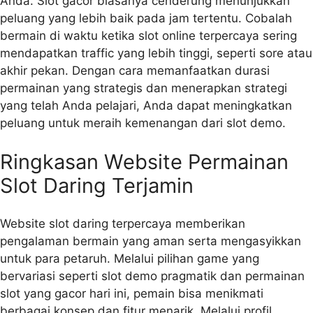
Anda. Slot gacor biasanya cenderung menunjukkan
peluang yang lebih baik pada jam tertentu. Cobalah
bermain di waktu ketika slot online terpercaya sering
mendapatkan traffic yang lebih tinggi, seperti sore atau
akhir pekan. Dengan cara memanfaatkan durasi
permainan yang strategis dan menerapkan strategi
yang telah Anda pelajari, Anda dapat meningkatkan
peluang untuk meraih kemenangan dari slot demo.
Ringkasan Website Permainan
Slot Daring Terjamin
Website slot daring terpercaya memberikan
pengalaman bermain yang aman serta mengasyikkan
untuk para petaruh. Melalui pilihan game yang
bervariasi seperti slot demo pragmatik dan permainan
slot yang gacor hari ini, pemain bisa menikmati
berbagai konsep dan fitur menarik. Melalui profil