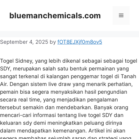
Skip
to
bluemanchemicals.com
Menu
content
September 4, 2025
by
fOT8EJXjf0m8ov5
Togel Sidney, yang lebih dikenal sebagai sebagai togel
SDY, merupakan salah satu bentuk permainan yang
sangat terkenal di kalangan penggemar togel di Tanah
Air. Dengan sistem live draw yang menarik perhatian,
pemain bisa segera menyaksikan hasil pengundian
secara real time, yang menjadikan pengalaman
tersebut semakin dan mendebarkan. Banyak orang
mencari-cari informasi tentang live togel SDY dan
keluaran sdy demi meningkatkan peluang dirinya
dalam mendapatkan kemenangan. Artikel ini akan
segera membahas sejumlah saran dan strategi yang