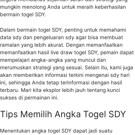
mungkin menolong Anda untuk meraih keberhasilan
bermain togel SDY.
Dalam bermain togel SDY, penting untuk memahami
data sdy dan pengeluaran sdy agar bisa membuat
ramalan yang lebih akurat. Dengan memanfaatkan
memanfaatkan hasil live draw togel SDY, pemain dapat
mempelajari angka-angka yang muncul dan
merumuskan strategi yang sesuai. Selain itu, kami juga
akan memberikan informasi terkini mengenai sdy hari
ini, sehingga Anda tetap terinformasi dengan hasil
terbaru. Mari kita eksplor lebih jauh tentang kunci
sukses di permainan ini.
Tips Memilih Angka Togel SDY
Menentukan angka togel SDY dapat jadi suatu