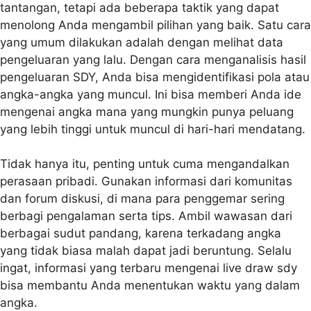
tantangan, tetapi ada beberapa taktik yang dapat
menolong Anda mengambil pilihan yang baik. Satu cara
yang umum dilakukan adalah dengan melihat data
pengeluaran yang lalu. Dengan cara menganalisis hasil
pengeluaran SDY, Anda bisa mengidentifikasi pola atau
angka-angka yang muncul. Ini bisa memberi Anda ide
mengenai angka mana yang mungkin punya peluang
yang lebih tinggi untuk muncul di hari-hari mendatang.
Tidak hanya itu, penting untuk cuma mengandalkan
perasaan pribadi. Gunakan informasi dari komunitas
dan forum diskusi, di mana para penggemar sering
berbagi pengalaman serta tips. Ambil wawasan dari
berbagai sudut pandang, karena terkadang angka
yang tidak biasa malah dapat jadi beruntung. Selalu
ingat, informasi yang terbaru mengenai live draw sdy
bisa membantu Anda menentukan waktu yang dalam
angka.