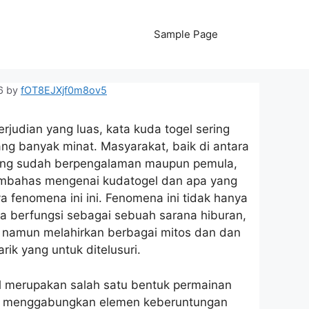
Sample Page
6
by
fOT8EJXjf0m8ov5
erjudian yang luas, kata kuda togel sering
g banyak minat. Masyarakat, baik di antara
ang sudah berpengalaman maupun pemula,
mbahas mengenai kudatogel dan apa yang
 fenomena ini ini. Fenomena ini tidak hanya
ya berfungsi sebagai sebuah sarana hiburan,
 namun melahirkan berbagai mitos dan dan
rik yang untuk ditelusuri.
l merupakan salah satu bentuk permainan
g menggabungkan elemen keberuntungan