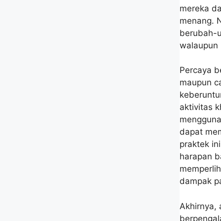
mereka da
menang. N
berubah-u
walaupun 
Percaya be
maupun ca
keberuntu
aktivitas
menggunak
dapat mem
praktek i
harapan b
memperliha
dampak pa
Akhirnya,
berpengal