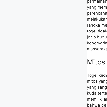
permainan
yang memp
perencanaa
melakukan
rangka me
togel tida
jenis hub
kebervaria
masyaraka
Mitos
Togel kud
mitos yan
yang sang
kuda tert
memiliki 
bahwa den