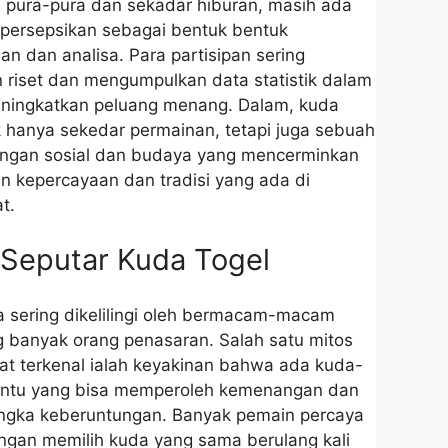
 pura-pura dan sekadar hiburan, masih ada
ersepsikan sebagai bentuk bentuk
n dan analisa. Para partisipan sering
 riset dan mengumpulkan data statistik dalam
ningkatkan peluang menang. Dalam, kuda
k hanya sekedar permainan, tetapi juga sebuah
ungan sosial dan budaya yang mencerminkan
n kepercayaan dan tradisi yang ada di
t.
 Seputar Kuda Togel
a sering dikelilingi oleh bermacam-macam
g banyak orang penasaran. Salah satu mitos
at terkenal ialah keyakinan bahwa ada kuda-
entu yang bisa memperoleh kemenangan dan
angka keberuntungan. Banyak pemain percaya
gan memilih kuda yang sama berulang kali