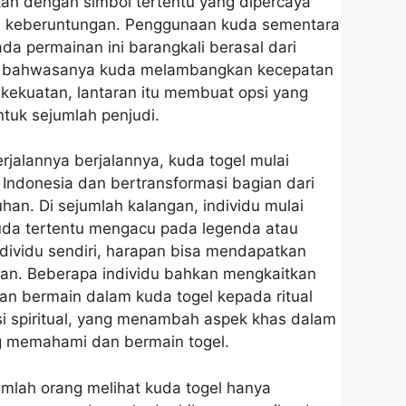
an dengan simbol tertentu yang dipercaya
keberuntungan. Penggunaan kuda sementara
da permainan ini barangkali berasal dari
n bahwasanya kuda melambangkan kecepatan
 kekuatan, lantaran itu membuat opsi yang
tuk sejumlah penjudi.
jalannya berjalannya, kuda togel mulai
i Indonesia dan bertransformasi bagian dari
ruhan. Di sejumlah kalangan, individu mulai
uda tertentu mengacu pada legenda atau
ndividu sendiri, harapan bisa mendapatkan
n. Beberapa individu bahkan mengkaitkan
lan bermain dalam kuda togel kepada ritual
isi spiritual, yang menambah aspek khas dalam
g memahami dan bermain togel.
umlah orang melihat kuda togel hanya