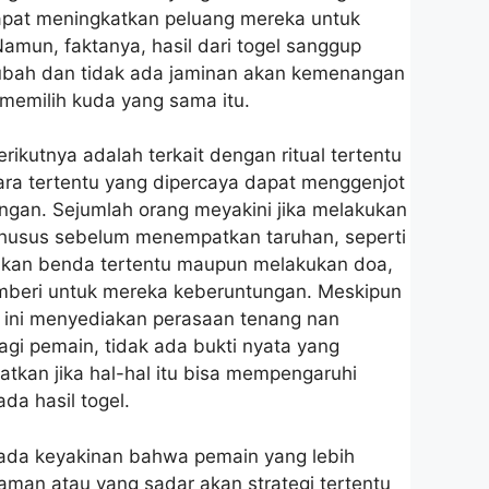
pat meningkatkan peluang mereka untuk
amun, faktanya, hasil dari togel sanggup
bah dan tidak ada jaminan akan kemenangan
memilih kuda yang sama itu.
rikutnya adalah terkait dengan ritual tertentu
ra tertentu yang dipercaya dapat menggenjot
ngan. Sejumlah orang meyakini jika melakukan
 khusus sebelum menempatkan taruhan, seperti
an benda tertentu maupun melakukan doa,
beri untuk mereka keberuntungan. Meskipun
ni ini menyediakan perasaan tenang nan
agi pemain, tidak ada bukti nyata yang
tkan jika hal-hal itu bisa mempengaruhi
da hasil togel.
 ada keyakinan bahwa pemain yang lebih
aman atau yang sadar akan strategi tertentu