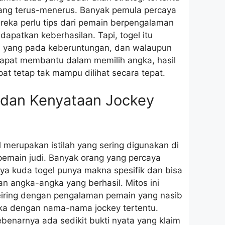
ng terus-menerus. Banyak pemula percaya
eka perlu tips dari pemain berpengalaman
apatkan keberhasilan. Tapi, togel itu
 yang pada keberuntungan, dan walaupun
dapat membantu dalam memilih angka, hasil
at tetap tak mampu dilihat secara tepat.
 dan Kenyataan Jockey
 merupakan istilah yang sering digunakan di
pemain judi. Banyak orang yang percaya
a kuda togel punya makna spesifik dan bisa
n angka-angka yang berhasil. Mitos ini
iring dengan pengalaman pemain yang nasib
ka dengan nama-nama jockey tertentu.
benarnya ada sedikit bukti nyata yang klaim