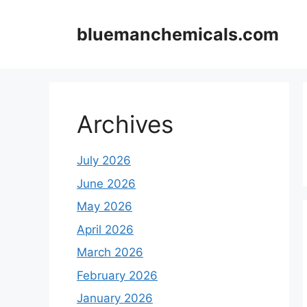
Skip
to
bluemanchemicals.com
content
Archives
July 2026
June 2026
May 2026
April 2026
March 2026
February 2026
January 2026