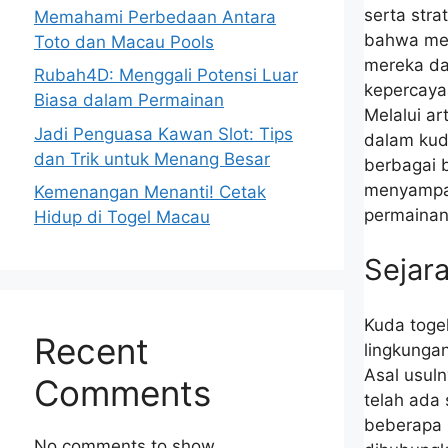
serta str
Memahami Perbedaan Antara
bahwa men
Toto dan Macau Pools
mereka da
Rubah4D: Menggali Potensi Luar
kepercayaa
Biasa dalam Permainan
Melalui ar
Jadi Penguasa Kawan Slot: Tips
dalam kuda
dan Trik untuk Menang Besar
berbagai 
menyampai
Kemenangan Menanti! Cetak
permainan
Hidup di Togel Macau
Sejar
Kuda toge
Recent
lingkunga
Asal usuln
Comments
telah ada
beberapa 
No comments to show.