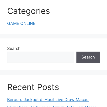
Categories
GAME ONLINE
Search
Search
Recent Posts
Berburu Jackpot di Hasil Live Draw Macau