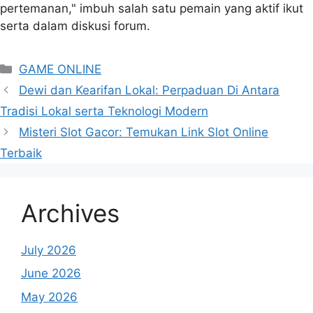
pertemanan," imbuh salah satu pemain yang aktif ikut
serta dalam diskusi forum.
Categories
GAME ONLINE
Dewi dan Kearifan Lokal: Perpaduan Di Antara
Tradisi Lokal serta Teknologi Modern
Misteri Slot Gacor: Temukan Link Slot Online
Terbaik
Archives
July 2026
June 2026
May 2026